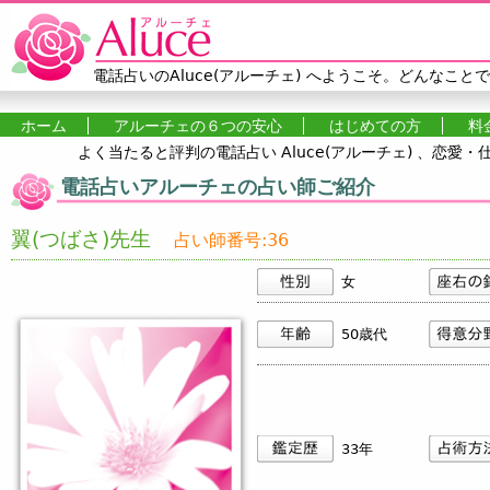
Jump to navigation
電話占いのAluce(アルーチェ)
へようこそ。どんなことで
ホーム
アルーチェの６つの安心
はじめての方
料
よく当たると評判の電話占い Aluce(アルーチェ) 、恋
メインメニュー
電話占いアルーチェの占い師ご紹介
翼(つばさ)先生
占い師番号:36
女
50歳代
33年