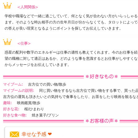
<人間関係>
学校や職場などで一緒に過ごしていて、何となく気が合わない方がいらっしゃる
ます。そのような時お相手の方の生年月日が分からなくても、タロットによって
の答えが良い現実となるようにポイントを探してお伝えしていきます。
<仕事>
惑星の配列や数字のエネルギーは仕事の適性も教えてくれます。今のお仕事を続
望の職種に対して適正はあるか、どのような事を意識するとお仕事がしやすくな
からメッセージをお伝えしていきます。
マイブーム:
吉方位での買い物/散歩
マイブームの説明:
同じ買い物をするなら吉方位で買い物をする事で、買った品
吉方位の運気も頂きたいとの気持ちで食事をしたり、お茶をしたり映画を観るな
趣味:
映画鑑賞/散歩
好きな花:
桜/ひまわり
好きな食べ物:
焼き菓子/プリン
幸せな予感 ❤️