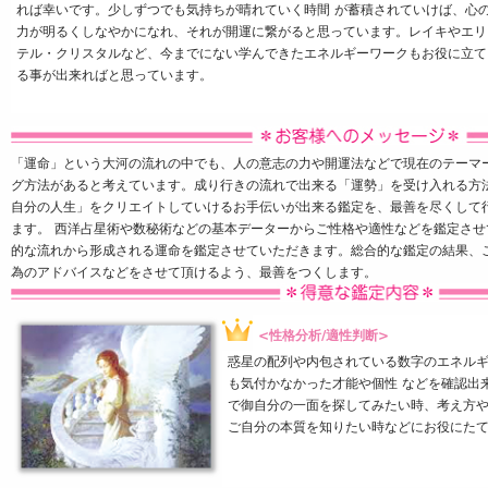
れば幸いです。少しずつでも気持ちが晴れていく時間 が蓄積されていけば、心
力が明るくしなやかになれ、それが開運に繋がると思っています。レイキやエリ
テル・クリスタルなど、今までにない学んできたエネルギーワークもお役に立て
る事が出来ればと思っています。
「運命」という大河の流れの中でも、人の意志の力や開運法などで現在のテーマ
グ方法があると考えています。成り行きの流れで出来る「運勢」を受け入れる方
自分の人生」をクリエイトしていけるお手伝いが出来る鑑定を、最善を尽くして
ます。 西洋占星術や数秘術などの基本データーからご性格や適性などを鑑定さ
的な流れから形成される運命を鑑定させていただきます。総合的な鑑定の結果、
為のアドバイスなどをさせて頂けるよう、最善をつくします。
<性格分析/適性判断>
惑星の配列や内包されている数字のエネル
も気付かなかった才能や個性 などを確認出
で御自分の一面を探してみたい時、考え方や
ご自分の本質を知りたい時などにお役にた