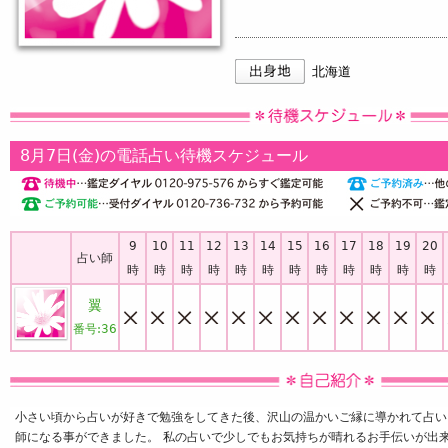
北海道
8月7日(金)の電話占い待機スケジュール
9
10
11
12
13
14
15
16
17
18
19
20
占い師
時
時
時
時
時
時
時
時
時
時
時
時
翼
番号:
36
小さい頃から占いが好きで勉強をしてきた後、沢山の温かいご縁に導かれて占い
師になる事ができました。 私の占いで少しでもお気持ちが晴れるお手伝いが出