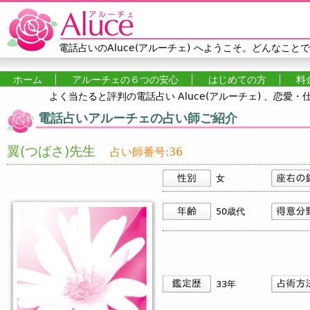
Jump to navigation
電話占いのAluce(アルーチェ)
へようこそ。どんなことで
ホーム
アルーチェの６つの安心
はじめての方
料
よく当たると評判の電話占い Aluce(アルーチェ) 、恋
メインメニュー
電話占いアルーチェの占い師ご紹介
翼(つばさ)先生
占い師番号:36
女
50歳代
33年