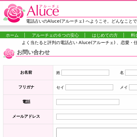
Jump to navigation
電話占いのAluce(アルーチェ)
へようこそ。どんなことで
ホーム
アルーチェの６つの安心
はじめての方
料
よく当たると評判の電話占い Aluce(アルーチェ) 、恋
メインメニュー
お問い合わせ
お名前
姓
姓
*
名
名
*
フリガナ
セイ
セイ
*
メイ
メイ
*
電話
電話
メールアドレス
メール
*
お問い合わせ
*