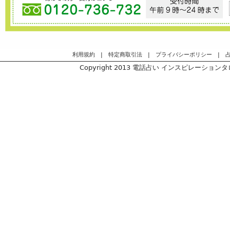
無料チケットをご希望の方にプレゼントさせて頂きますので
メールでお知らせください。
10月2日・3日東京ビックサイト
利用規約
|
特定商取引法
|
プライバシーポリシー
|
マダム倫子先生
翼先生
Copyright 2013
電話占い インスピレーションタロッ
真莉菜先生が出演致しまします。
10分1000円の癒しフェア特別価格で占います。
明けましておめでとうございます。
昨年はアルーチェをご愛顧頂きありがとうございました。
２０２１年が皆さまにとって幸多き１年になりますように☆
今年もよろしくお願い致します。