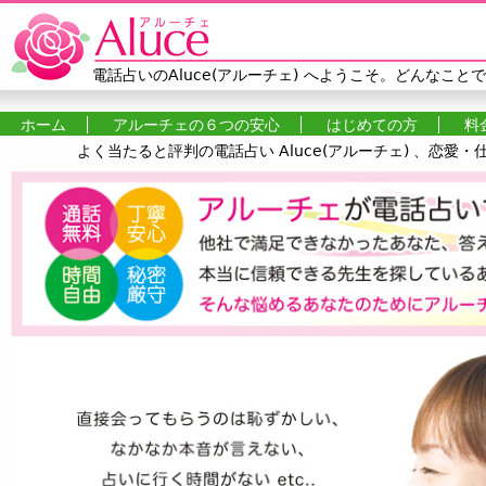
Jump to navigation
電話占いのAluce(アルーチェ)
へようこそ。どんなことで
ホーム
アルーチェの６つの安心
はじめての方
料
よく当たると評判の電話占い Aluce(アルーチェ) 、恋
メインメニュー