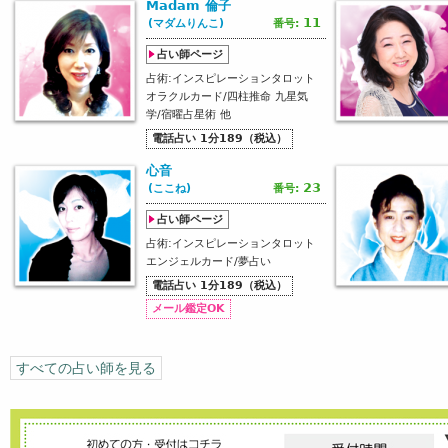
Madam 倫子
10時～18時
11
(マダムりんこ)
番号:
※日曜日は17時まで
占い師ページ
場所：東京ビッグサイト西3ホール
占術:インスピレーションタロット
オラクルカード/四柱推命 九星気
是非皆さまお越し下さい。
学/宿曜占星術 他
電話占い 1分189（税込）
Tags:
心音
23
(ここね)
番号:
明けましておめでとうございます。
占い師ページ
占術:インスピレーションタロット
昨年中はアルーチェをご愛顧頂きありがとうございました。
エンジェルカード/夢占い
本年もよろしくお願いいたします。
電話占い 1分189（税込）
メール鑑定OK
2022年が皆さまにとって愛溢れる素晴らしい
1年になりますように☆
すべての占い師を見る
9月に入り秋の気配を感じますね。
今年も癒しフェア東京にアルーチェが出展します。