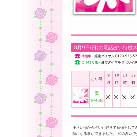
8月9日(日)の電話占い待機
9
10
11
12
占い師
時
時
時
時
翼
番号:
36
小さい頃から占いが好きで勉強をして
師になる事ができました。 私の占い