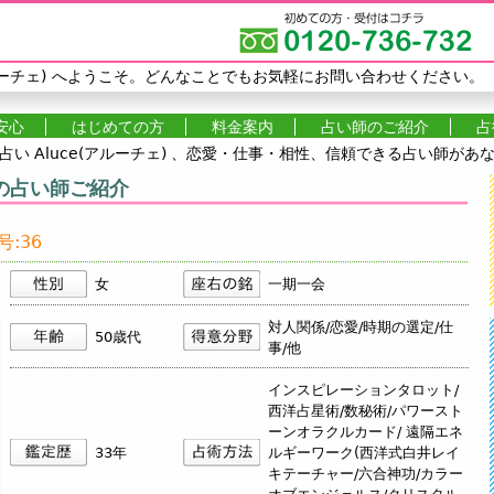
Jump to navigation
ーチェ)
へようこそ。どんなことでもお気軽にお問い合わせください。
安心
はじめての方
料金案内
占い師のご紹介
占
い Aluce(アルーチェ) 、恋愛・仕事・相性、信頼できる占い師が
の占い師ご紹介
:36
女
一期一会
対人関係/恋愛/時期の選定/仕
50歳代
事/他
インスピレーションタロット/
西洋占星術/数秘術/パワースト
ーンオラクルカード/ 遠隔エネ
33年
ルギーワーク(西洋式白井レイ
キテーチャー/六合神功/カラー