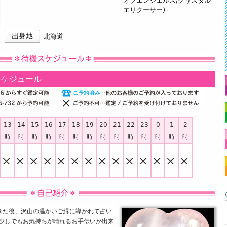
オブエンジェルス/クリスタル
エリクーサー)
北海道
スケジュール
13
14
15
16
17
18
19
20
21
22
23
0
1
2
時
時
時
時
時
時
時
時
時
時
時
時
時
時
きた後、沢山の温かいご縁に導かれて占い
で少しでもお気持ちが晴れるお手伝いが出来