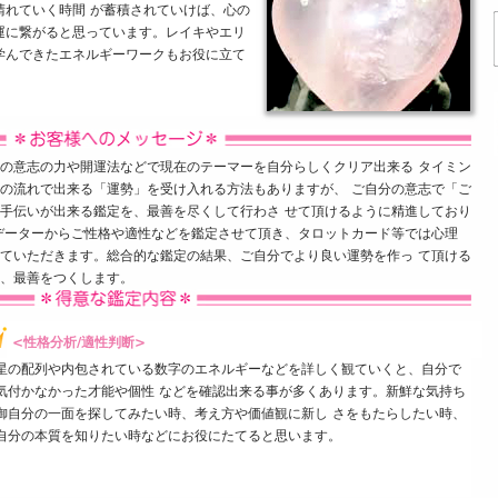
晴れていく時間 が蓄積されていけば、心の
運に繋がると思っています。レイキやエリ
学んできたエネルギーワークもお役に立て
の意志の力や開運法などで現在のテーマーを自分らしくクリア出来る タイミン
の流れで出来る「運勢」を受け入れる方法もありますが、 ご自分の意志で「ご
手伝いが出来る鑑定を、最善を尽くして行わさ せて頂けるように精進しており
データーからご性格や適性などを鑑定させて頂き、タロットカード等では心理
ていただきます。総合的な鑑定の結果、ご自分でより良い運勢を作っ て頂ける
、最善をつくします。
<性格分析/適性判断>
星の配列や内包されている数字のエネルギーなどを詳しく観ていくと、自分で
気付かなかった才能や個性 などを確認出来る事が多くあります。新鮮な気持ち
御自分の一面を探してみたい時、考え方や価値観に新し さをもたらしたい時、
自分の本質を知りたい時などにお役にたてると思います。