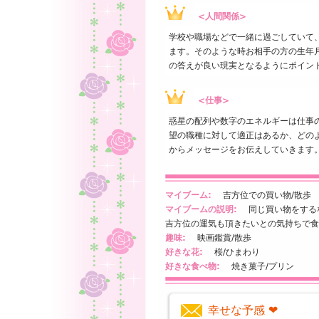
<人間関係>
学校や職場などで一緒に過ごしていて
ます。そのような時お相手の方の生年
の答えが良い現実となるようにポイン
<仕事>
惑星の配列や数字のエネルギーは仕事
望の職種に対して適正はあるか、どの
からメッセージをお伝えしていきます
マイブーム:
吉方位での買い物/散歩
マイブームの説明:
同じ買い物をするな
吉方位の運気も頂きたいとの気持ちで食
趣味:
映画鑑賞/散歩
好きな花:
桜/ひまわり
好きな食べ物:
焼き菓子/プリン
幸せな予感 ❤️