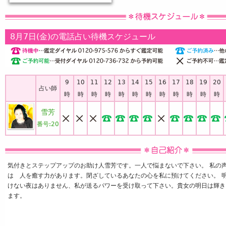
8月7日(金)の電話占い待機スケジュール
9
10
11
12
13
14
15
16
17
18
19
20
占い師
時
時
時
時
時
時
時
時
時
時
時
時
雪芳
番号:
20
気付きとステップアップのお助け人雪芳です。一人で悩まないで下さい。 私の
は 人を癒す力があります。閉ざしているあなたの心を私に預けてください。 
けない夜はありません、私が送るパワーを受け取って下さい。貴女の明日は輝き
ます。