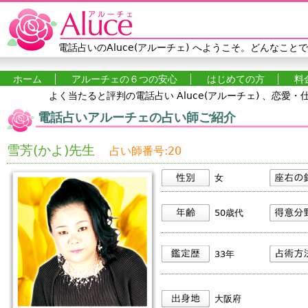
Jump to navigation
電話占いのAluce(アルーチェ)
へようこそ。どんなことで
ホーム
アルーチェの６つの安心
はじめての方
料
よく当たると評判の電話占い Aluce(アルーチェ) 、恋
メインメニュー
電話占いアルーチェの占い師ご紹介
雪芳(かよ)先生
占い師番号:20
女
50歳代
33年
大阪府