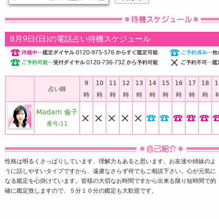
8月9日(日)の電話占い待機スケジュール
9
10
11
12
13
14
15
16
17
18
1
占い師
時
時
時
時
時
時
時
時
時
時
Madam 倫子
番号:
11
性格は明るくさっぱりしています、理解力もあると思います。お友達や姉妹のよ
うに話しやすいタイプですから、遠慮なさらず何でもご相談下さい。心が元気に
なる鑑定を心掛けています。皆様の大切なお時間ですから出来る限り短時間で的
確に鑑定致しますので、５分１０分の鑑定も大歓迎です。