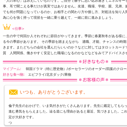
「人の本心」はみえにくいものです。ご自分で勝手に思い込み過ぎてエネルギー
事、耳で聞こえる事だけが真実ではありません。友達、職場、学校、親、兄弟、
でも何が問題になっているのか、お相手との関わり方や接し方、対処法を知り人
為に心を強く持って現状を一緒に乗り越えて、一緒に前に進みましょう。
<仕事>
一生の中で何回か人それぞれに節目がやってきます。季節に春夏秋冬がある様に
る今の季節があります。 その季節を踏まえながら 適職、才能、チャンスの時
きます。またどちらの会社を選んだらいいのか？などに対してはタロットカードで
質 人間関係、働きやすく安定した職場になるのかなどなどをみてアドバイスさ
マイブーム:
韓国ドラマ（特に歴史物）/ポーセラーツのオーダー/四葉のクロー
好きな食べ物:
エビフライ/北京ダック/果物
いつも、ありがとうございます。
倫子先生のおかげで、いま気付きがたくさんあります。先生に鑑定してもら
進む勇気をもらえました。辿る道にも理由があると最近、気づきました。こ
定が大好きです。
つ