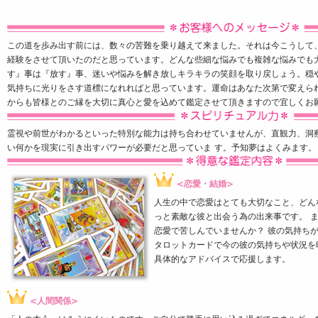
この道を歩み出す前には、数々の苦難を乗り越えて来ました。それは今こうして
経験をさせて頂いたのだと思っています。どんな些細な悩みでも複雑な悩みでも
す』事は『放す』事、迷いや悩みを解き放しキラキラの笑顔を取り戻しょう。穏
気持ちに光りをさす道標になれればと思っています。運命はあなた次第で変えら
からも皆様とのご縁を大切に真心と愛を込めて鑑定させて頂きますので宜しくお
霊視や前世がわかるといった特別な能力は持ち合わせていませんが、直観力、洞
い何かを現実に引き出すパワーが必要だと思っていま す。予知夢はよくみます。
<恋愛・結婚>
人生の中で恋愛はとても大切なこと、どん
っと素敵な彼と出会う為の出来事です。 
恋愛で苦しんでいませんか？ 彼の気持ち
タロットカードで今の彼の気持ちや状況を
具体的なアドバイスで応援します。
<人間関係>