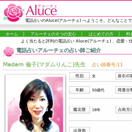
Jump to navigation
電話占いのAluce(アルーチェ)
へようこそ。どんなことで
ホーム
アルーチェの６つの安心
はじめての方
料
よく当たると評判の電話占い Aluce(アルーチェ) 、恋
メインメニュー
電話占いアルーチェの占い師ご紹介
Madam 倫子(マダムりんこ)先生
占い師番号:11
女
50歳代
18年