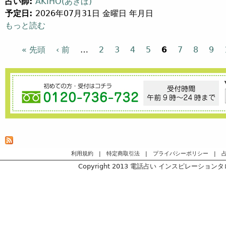
占い師:
AKIHO(あきほ)
予定日:
2026年07月31日 金曜日 年月日
電話占い待機スケジュール 2026-07-31 (22) について
もっと読む
« 先頭
‹ 前
…
2
3
4
5
6
7
8
9
ページ
利用規約
|
特定商取引法
|
プライバシーポリシー
|
Copyright 2013
電話占い インスピレーションタロッ