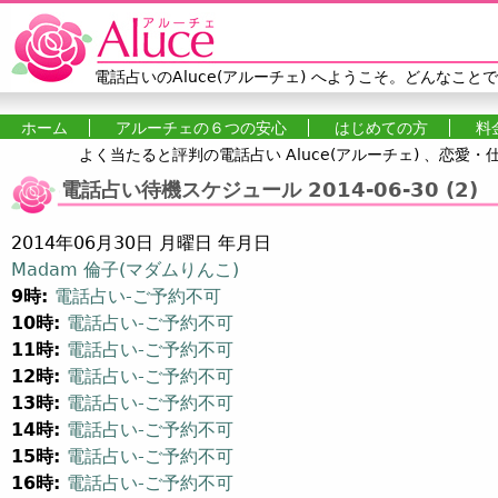
Jump to navigation
電話占いのAluce(アルーチェ)
へようこそ。どんなことで
ホーム
アルーチェの６つの安心
はじめての方
料
よく当たると評判の電話占い Aluce(アルーチェ) 、恋
メインメニュー
電話占い待機スケジュール 2014-06-30 (2)
2014年06月30日 月曜日 年月日
Madam 倫子(マダムりんこ)
9時:
電話占い-ご予約不可
10時:
電話占い-ご予約不可
11時:
電話占い-ご予約不可
12時:
電話占い-ご予約不可
13時:
電話占い-ご予約不可
14時:
電話占い-ご予約不可
15時:
電話占い-ご予約不可
16時:
電話占い-ご予約不可