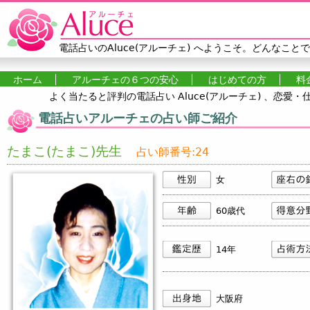
Jump to navigation
電話占いのAluce(アルーチェ)
へようこそ。どんなことで
ホーム
アルーチェの６つの安心
はじめての方
料
よく当たると評判の電話占い Aluce(アルーチェ) 、恋
メインメニュー
電話占いアルーチェの占い師ご紹介
たまこ(たまこ)先生
占い師番号:24
女
60歳代
14年
大阪府