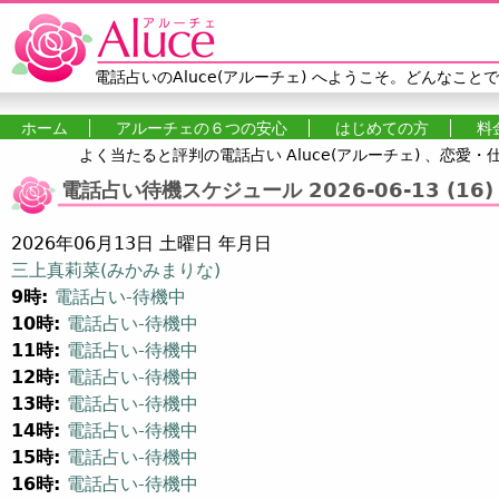
Jump to navigation
電話占いのAluce(アルーチェ)
へようこそ。どんなことで
ホーム
アルーチェの６つの安心
はじめての方
料
よく当たると評判の電話占い Aluce(アルーチェ) 、恋
メインメニュー
電話占い待機スケジュール 2026-06-13 (16)
2026年06月13日 土曜日 年月日
三上真莉菜(みかみまりな)
9時:
電話占い-待機中
10時:
電話占い-待機中
11時:
電話占い-待機中
12時:
電話占い-待機中
13時:
電話占い-待機中
14時:
電話占い-待機中
15時:
電話占い-待機中
16時:
電話占い-待機中