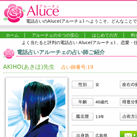
Jump to navigation
電話占いのAluce(アルーチェ)
へようこそ。どんなことで
ホーム
アルーチェの６つの安心
はじめての方
料
よく当たると評判の電話占い Aluce(アルーチェ) 、恋
メインメニュー
電話占いアルーチェの占い師ご紹介
AKIHO(あきほ)先生
占い師番号:19
女
40歳代
13年
広島県