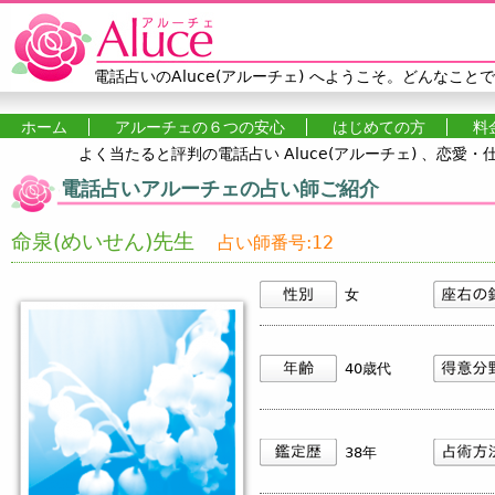
Jump to navigation
電話占いのAluce(アルーチェ)
へようこそ。どんなことで
ホーム
アルーチェの６つの安心
はじめての方
料
よく当たると評判の電話占い Aluce(アルーチェ) 、恋
メインメニュー
電話占いアルーチェの占い師ご紹介
命泉(めいせん)先生
占い師番号:12
女
40歳代
38年